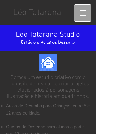
Léo Tatarana
Leo Tatarana Studio
Estúdio e Aulas de Desenho
Somos um estúdio criativo com o
propósito de instruir e criar projetos
relacionados à personagens,
ilustração e história em quadrinhos.
Aulas de Desenho para Crianças,
entre 5 e
12 anos de idade.
Cursos de Desenho para alunos a partir
dos 12 anos de idade.