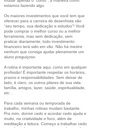
mudar apenas o “como”, a maneira como
estamos fazendo algo.
Os maiores investimentos que você tem que
oferecer para a carreira de desenhista são
“seu tempo, sua dedicação e estudos”! Você
pode comprar o melhor curso ou a melhor
ferramenta, mas sem dedicação, sem
praticar diariamente, todo investimento
financeiro terá sido em vão. Não há mestre
nenhum que consiga ajudar plenamente um
aluno preguiçoso.
A rotina é importante aqui, como em qualquer
profissão! É importante respeitar os horários,
prazos e responsabilidades. Sem deixar de
lado, é claro, os outros pilares de sua vida:
família, amigos, lazer, saúde, espiritualidade,
etc…
Para cada semana ou temporada de
trabalho, minhas rotinas mudam bastante.
Pra mim, dormir cedo e acordar cedo ajuda e
muito, na criatividade e foco, além de
meditação e leitura. Começo a trabalhar cedo