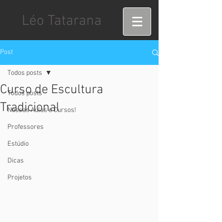
Léo Tatarana
Post
Todos posts
Curso de Escultura
Todos posts
Tradicional
Nossas Aulas e Cursos!
Professores
Estúdio
Dicas
Projetos