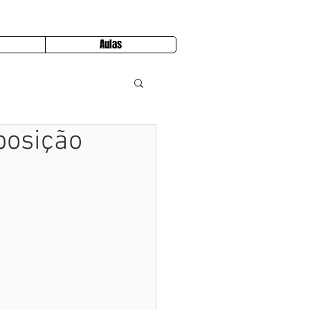
Aulas
posição