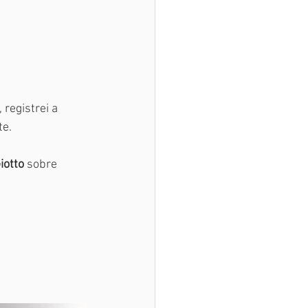
registrei a 
e.
iotto
 sobre 